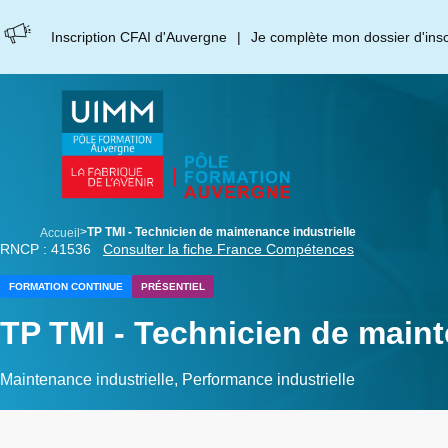
Aller
Panneau de gestion des cookies
au
Inscription CFAI d'Auvergne
Je complète mon dossier d'inscr
contenu
principal
breadcrumb
TP TMI - Technicien de maintenance industrielle
Accueil
RNCP : 41536
Consulter la fiche France Compétences
FORMATION CONTINUE
PRÉSENTIEL
TP TMI - Technicien de maint
Maintenance industrielle, Performance industrielle