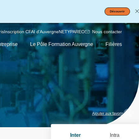
Découvrir
is
Inscription CFAI d'Auvergne
NETYPAREO
Nous contacter
treprise
Le Pôle Formation Auvergne
Filières
Ajouter aux favoris
Inter
Intra