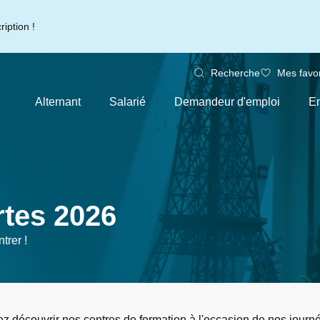
iption !
Recherche
Mes favor
Alternant
Salarié
Demandeur d'emploi
En
tes 2026
trer !
ez découvrir nos centres de formation à l'occasion de nos journ