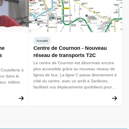
Actualité
me
Centre de Cournon - Nouveau
s
réseau de transports T2C
Le centre de Cournon est désormais encore
plus accessible grâce au nouveau réseau de
Coutellerie à
lignes de bus. La ligne C passe directement à
eur dans le
côté du centre, avec un arrêt à Sarlièves,
ux, édition
facilitant vos déplacements quotidiens pour
venir en formation ou nous rendre visite.
En savoir plus
En 