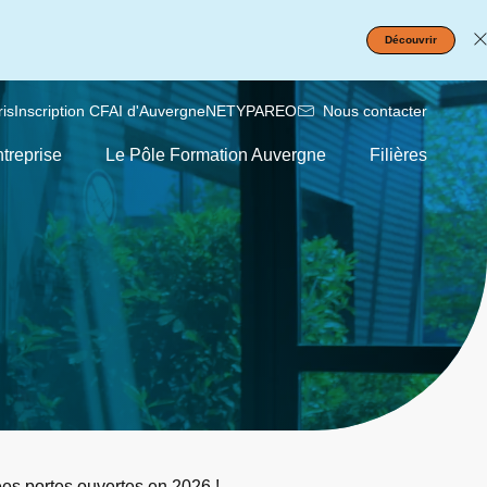
Découvrir
is
Inscription CFAI d'Auvergne
NETYPAREO
Nous contacter
treprise
Le Pôle Formation Auvergne
Filières
ées portes ouvertes en 2026 !