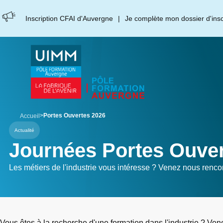
Aller
Panneau de gestion des cookies
au
Inscription CFAI d'Auvergne
Je complète mon dossier d'inscr
contenu
principal
breadcrumb
Portes Ouvertes 2026
Accueil
Actualité
Journées Portes Ouver
Les métiers de l'industrie vous intéresse ? Venez nous rencon
Vous êtes à la recherche d'une formation dans l'industrie ? Ven