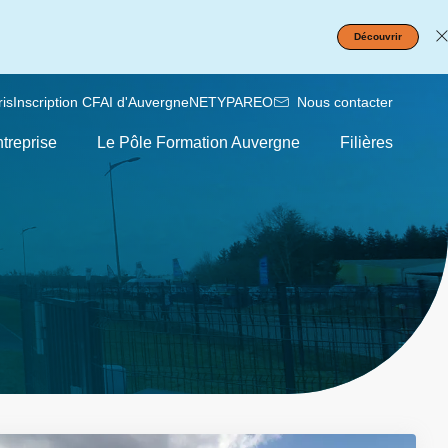
Découvrir
is
Inscription CFAI d'Auvergne
NETYPAREO
Nous contacter
treprise
Le Pôle Formation Auvergne
Filières