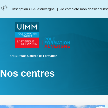
Aller
Panneau de gestion des cookies
au
Inscription CFAI d'Auvergne
Je complète mon dossier d'inscr
contenu
principal
breadcrumb
Nos Centres de Formation
Accueil
Nos centres