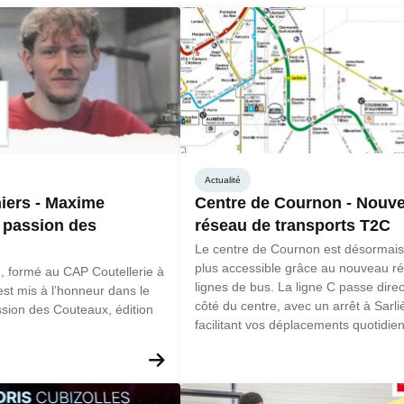
Actualité
iers - Maxime
Centre de Cournon - Nouv
 passion des
réseau de transports T2C
Le centre de Cournon est désormai
plus accessible grâce au nouveau r
 formé au CAP Coutellerie à
lignes de bus. La ligne C passe dire
est mis à l’honneur dans le
côté du centre, avec un arrêt à Sarli
sion des Couteaux, édition
facilitant vos déplacements quotidie
venir en formation ou nous rendre vis
En savoir plus