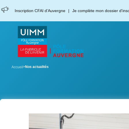
Aller
Panneau de gestion des cookies
au
Inscription CFAI d'Auvergne
Je complète mon dossier d'inscr
contenu
principal
breadcrumb
Nos actualités
Accueil