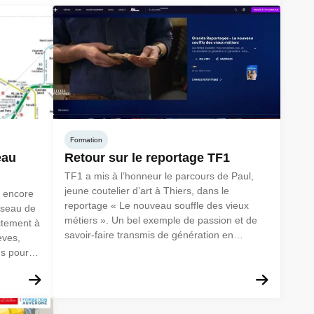
Formation
eau
Retour sur le reportage TF1
TF1 a mis à l’honneur le parcours de Paul,
jeune coutelier d’art à Thiers, dans le
s encore
reportage « Le nouveau souffle des vieux
éseau de
métiers ». Un bel exemple de passion et de
ctement à
savoir-faire transmis de génération en
èves,
génération !
ns pour
ite.
En savoir plus
En sav