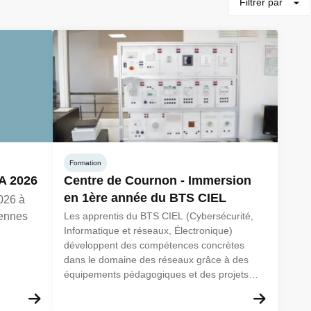
Filtrer par
Formation
MA 2026
Centre de Cournon - Immersion
en 1ère année du BTS CIEL
026 à
éennes
Les apprentis du BTS CIEL (Cybersécurité,
Informatique et réseaux, Électronique)
développent des compétences concrètes
dans le domaine des réseaux grâce à des
équipements pédagogiques et des projets
proches des réalités industrielles.
En savoir plus
En sav