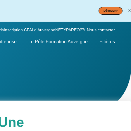
Découvrir
is
Inscription CFAI d'Auvergne
NETYPAREO
Nous contacter
treprise
Le Pôle Formation Auvergne
Filières
 Une