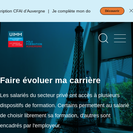
Aller
Panneau de gestion des cookies
au
ion CFAI d'Auvergne
Je complète mon dossier d'inscription !
Découvrir
contenu
principal
Faire évoluer ma carrière
Les salariés du secteur privé ont accès à plusieurs
dispositifs de formation. Certains permettent au salarié
de choisir librement sa formation, d'autres sont
encadrés par l'employeur.