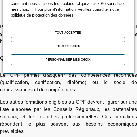
comment nous utilisons les cookies, cliquez sur « Personnaliser
au moins 0,2 % de sa masse salariale au financement du
mes choix ». Pour plus d’information, veuillez consulter notre
CPF de ses salariés.
politique de protection des données
.
Pour connaître l'OPCA ou l'OPACIF concerné, le salarié doit
TOUT ACCEPTER
s'adresser à son employeur ou à sa direction des ressources
humaines.
TOUT REFUSER
Quelles sont les formations éligibles au CPF ?
PERSONNALISER MES CHOIX
Le CPF permet d’acquérir des compétences reconnues
(qualification, certification, diplôme) ou le socle de
connaissances et de compétences.
Les autres formations éligibles au CPF devront figurer sur une
liste élaborée par les Conseils Régionaux, les partenaires
sociaux, et les branches professionnelles. Ces formations
répondent le plus souvent aux besoins économiques
prévisibles.