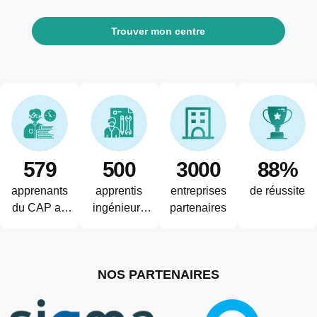
Trouver mon centre
579
500
3000
88%
apprenants
apprentis
entreprises
de réussite
du CAP au
ingénieurs
partenaires
diplôme
formés par
d'ingénieur
l'ITII
au sein des
Auvergne
NOS PARTENAIRES
3 sites