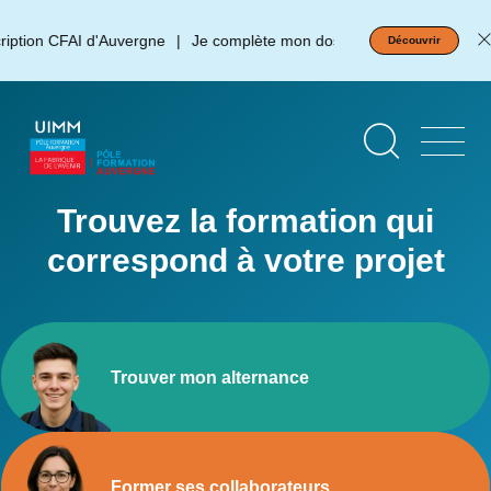
Aller
Panneau de gestion des cookies
au
tion CFAI d'Auvergne
Je complète mon dossier d'inscription !
Découvrir
contenu
principal
Page
d'accueil
Trouvez la formation qui
correspond à votre projet
Trouver mon alternance
Former ses collaborateurs