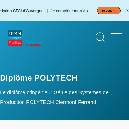
Aller
Panneau de gestion des cookies
au
tion CFAI d'Auvergne
Je complète mon dossier d'inscription !
Découvrir
contenu
principal
Diplôme POLYTECH
Le diplôme d’ingénieur Génie des Systèmes de
Production POLYTECH Clermont-Ferrand