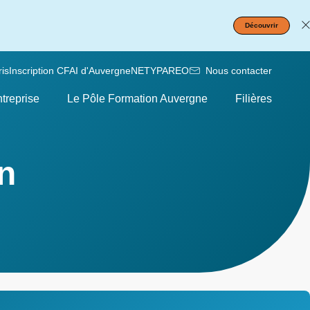
Découvrir
is
Inscription CFAI d'Auvergne
NETYPAREO
Nous contacter
treprise
Le Pôle Formation Auvergne
Filières
n