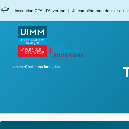
Aller
Panneau de gestion des cookies
au
Inscription CFAI d'Auvergne
Je complète mon dossier d'inscr
contenu
principal
breadcrumb
Choisir ma formation
Accueil