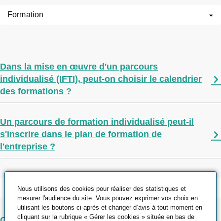
Formation
Dans la mise en œuvre d'un parcours
individualisé (IFTI), peut-on choisir le calendrier
des formations ?
Un parcours de formation individualisé peut-il
s'inscrire dans le plan de formation de
l'entreprise ?
CQPM, titre, diplôme
Nous utilisons des cookies pour réaliser des statistiques et
mesurer l'audience du site. Vous pouvez exprimer vos choix en
utilisant les boutons ci-après et changer d’avis à tout moment en
cliquant sur la rubrique « Gérer les cookies » située en bas de
Quelle est la différence entre un CQPM, un titre et