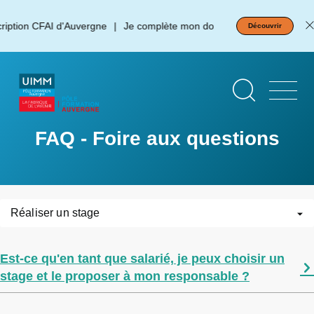
Aller
Panneau de gestion des cookies
au
ription CFAI d'Auvergne
Je complète mon dossier d'inscription !
Découvrir
contenu
principal
FAQ - Foire aux questions
Réaliser un stage
Est-ce qu'en tant que salarié, je peux choisir un
stage et le proposer à mon responsable ?