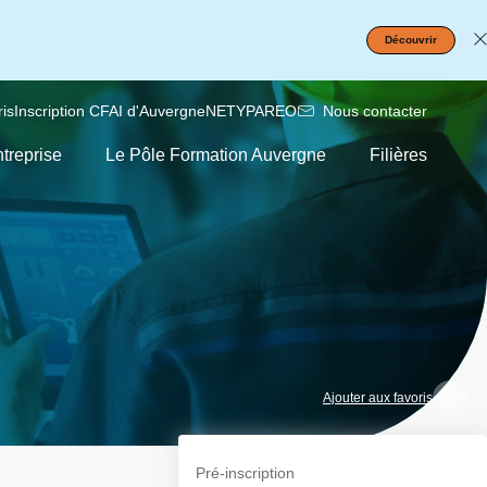
Découvrir
is
Inscription CFAI d'Auvergne
NETYPAREO
Nous contacter
treprise
Le Pôle Formation Auvergne
Filières
Ajouter aux favoris
Pré-inscription