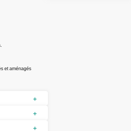
.
tés et aménagés