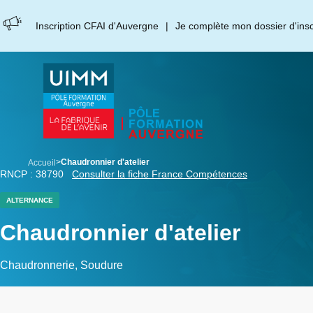
Aller
Panneau de gestion des cookies
au
Inscription CFAI d'Auvergne
Je complète mon dossier d'inscr
contenu
principal
breadcrumb
Chaudronnier d'atelier
Accueil
RNCP : 38790
Consulter la fiche France Compétences
ALTERNANCE
Chaudronnier d'atelier
Chaudronnerie, Soudure